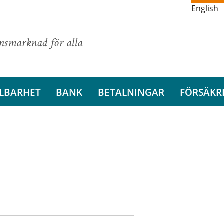
English
ansmarknad för alla
LBARHET
BANK
BETALNINGAR
FÖRSÄKR