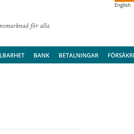
English
ansmarknad för alla
LBARHET
BANK
BETALNINGAR
FÖRSÄKR