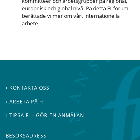
kommittéer och arbetsgrupper på regional,
europeisk och global nivå. På detta FI-forum
berättade vi mer om vårt internationella
arbete.
KONTAKTA OSS

ARBETA PÅ FI

TIPSA FI – GÖR EN ANMÄLAN

BESÖKSADRESS