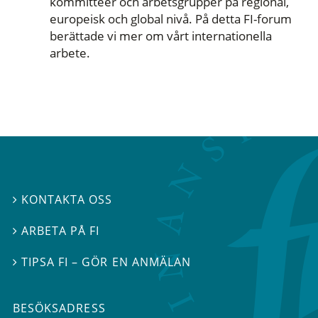
kommittéer och arbetsgrupper på regional,
europeisk och global nivå. På detta FI-forum
berättade vi mer om vårt internationella
arbete.
KONTAKTA OSS

ARBETA PÅ FI

TIPSA FI – GÖR EN ANMÄLAN

BESÖKSADRESS