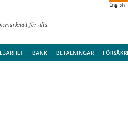
English
ansmarknad för alla
LBARHET
BANK
BETALNINGAR
FÖRSÄKR