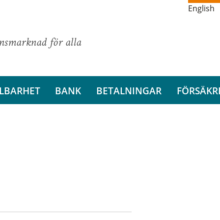
English
ansmarknad för alla
LBARHET
BANK
BETALNINGAR
FÖRSÄKR