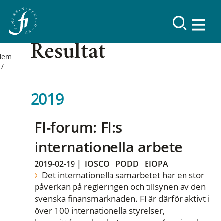
Resultat
Hem
2019
FI-forum: FI:s
internationella arbete
2019-02-19
|
IOSCO
PODD
EIOPA
Det internationella samarbetet har en stor
påverkan på regleringen och tillsynen av den
svenska finansmarknaden. FI är därför aktivt i
över 100 internationella styrelser,