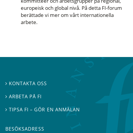
kommittéer och arbetsgrupper på regional,
europeisk och global nivå. På detta FI-forum
berättade vi mer om vårt internationella
arbete.
KONTAKTA OSS

ARBETA PÅ FI

TIPSA FI – GÖR EN ANMÄLAN

BESÖKSADRESS