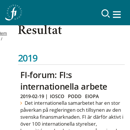
Resultat
Hem
2019
FI-forum: FI:s
internationella arbete
2019-02-19
|
IOSCO
PODD
EIOPA
Det internationella samarbetet har en stor
påverkan på regleringen och tillsynen av den
svenska finansmarknaden. FI är därför aktivt i
över 100 internationella styrelser,