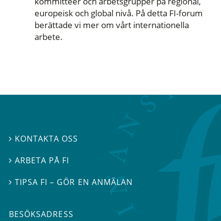
kommittéer och arbetsgrupper på regional,
europeisk och global nivå. På detta FI-forum
berättade vi mer om vårt internationella
arbete.
KONTAKTA OSS

ARBETA PÅ FI

TIPSA FI – GÖR EN ANMÄLAN

BESÖKSADRESS