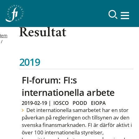
Resultat
Hem
2019
FI-forum: FI:s
internationella arbete
2019-02-19
|
IOSCO
PODD
EIOPA
Det internationella samarbetet har en stor
påverkan på regleringen och tillsynen av den
svenska finansmarknaden. FI är därför aktivt i
över 100 internationella styrelser,