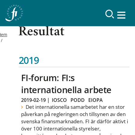
Resultat
Hem
2019
FI-forum: FI:s
internationella arbete
2019-02-19
|
IOSCO
PODD
EIOPA
Det internationella samarbetet har en stor
påverkan på regleringen och tillsynen av den
svenska finansmarknaden. FI är därför aktivt i
över 100 internationella styrelser,