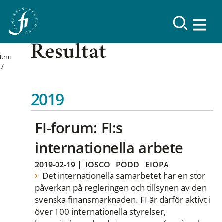
Resultat
Hem
2019
FI-forum: FI:s
internationella arbete
2019-02-19
|
IOSCO
PODD
EIOPA
Det internationella samarbetet har en stor
påverkan på regleringen och tillsynen av den
svenska finansmarknaden. FI är därför aktivt i
över 100 internationella styrelser,