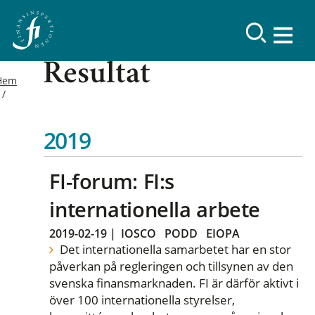
Resultat
Hem
2019
FI-forum: FI:s
internationella arbete
2019-02-19
|
IOSCO
PODD
EIOPA
Det internationella samarbetet har en stor
påverkan på regleringen och tillsynen av den
svenska finansmarknaden. FI är därför aktivt i
över 100 internationella styrelser,