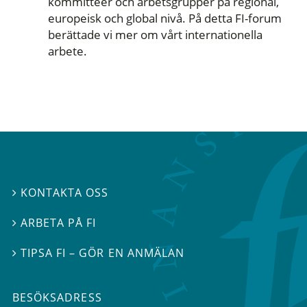
kommittéer och arbetsgrupper på regional,
europeisk och global nivå. På detta FI-forum
berättade vi mer om vårt internationella
arbete.
KONTAKTA OSS

ARBETA PÅ FI

TIPSA FI – GÖR EN ANMÄLAN

BESÖKSADRESS