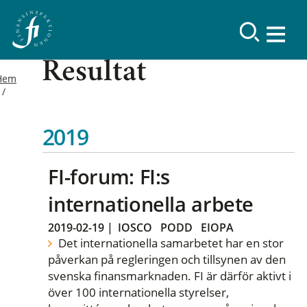
Resultat
Hem
2019
FI-forum: FI:s
internationella arbete
2019-02-19
|
IOSCO
PODD
EIOPA
Det internationella samarbetet har en stor
påverkan på regleringen och tillsynen av den
svenska finansmarknaden. FI är därför aktivt i
över 100 internationella styrelser,