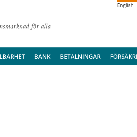
English
ansmarknad för alla
LBARHET
BANK
BETALNINGAR
FÖRSÄKR