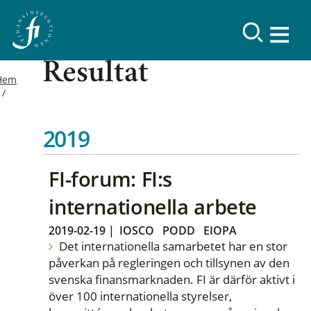
Resultat
Hem
2019
FI-forum: FI:s
internationella arbete
2019-02-19
|
IOSCO
PODD
EIOPA
Det internationella samarbetet har en stor
påverkan på regleringen och tillsynen av den
svenska finansmarknaden. FI är därför aktivt i
över 100 internationella styrelser,