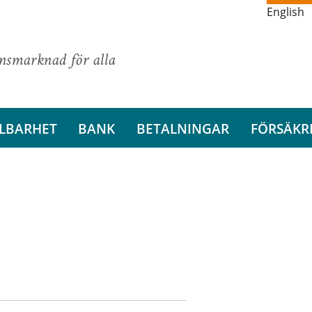
English
ansmarknad för alla
LBARHET
BANK
BETALNINGAR
FÖRSÄKR