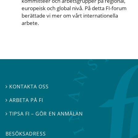
kommittéer och arbetsgrupper på regional,
europeisk och global nivå. På detta FI-forum
berättade vi mer om vårt internationella
arbete.
KONTAKTA OSS

ARBETA PÅ FI

TIPSA FI – GÖR EN ANMÄLAN

BESÖKSADRESS