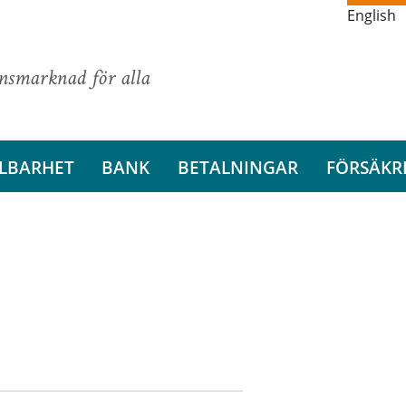
English
ansmarknad för alla
LBARHET
BANK
BETALNINGAR
FÖRSÄKR