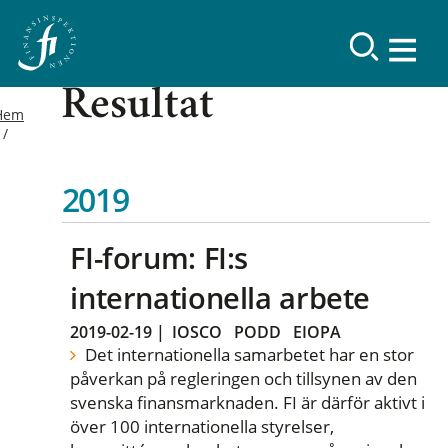
Resultat
Hem
2019
FI-forum: FI:s
internationella arbete
2019-02-19
|
IOSCO
PODD
EIOPA
Det internationella samarbetet har en stor
påverkan på regleringen och tillsynen av den
svenska finansmarknaden. FI är därför aktivt i
över 100 internationella styrelser,