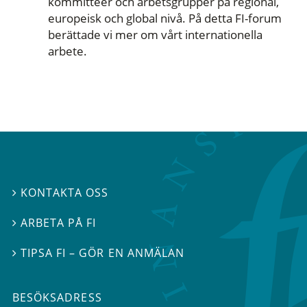
kommittéer och arbetsgrupper på regional,
europeisk och global nivå. På detta FI-forum
berättade vi mer om vårt internationella
arbete.
KONTAKTA OSS

ARBETA PÅ FI

TIPSA FI – GÖR EN ANMÄLAN

BESÖKSADRESS