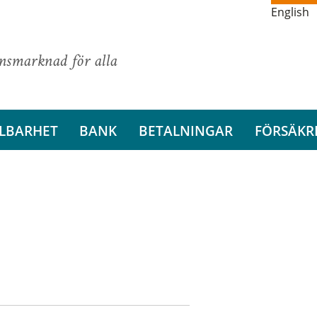
English
ansmarknad för alla
LBARHET
BANK
BETALNINGAR
FÖRSÄKR