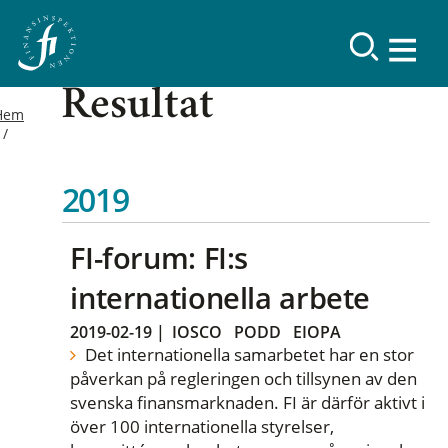
Resultat
Hem
2019
FI-forum: FI:s
internationella arbete
2019-02-19
|
IOSCO
PODD
EIOPA
Det internationella samarbetet har en stor
påverkan på regleringen och tillsynen av den
svenska finansmarknaden. FI är därför aktivt i
över 100 internationella styrelser,