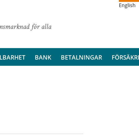
English
ansmarknad för alla
LBARHET
BANK
BETALNINGAR
FÖRSÄKR