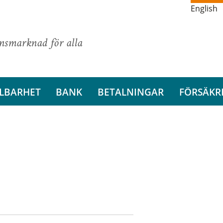
English
ansmarknad för alla
LBARHET
BANK
BETALNINGAR
FÖRSÄKR