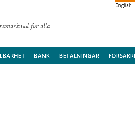
English
ansmarknad för alla
LBARHET
BANK
BETALNINGAR
FÖRSÄKR