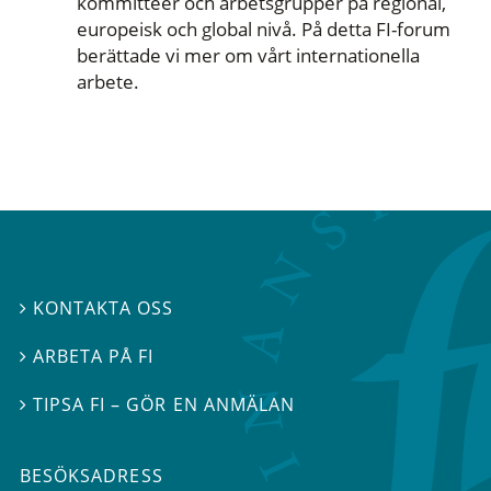
kommittéer och arbetsgrupper på regional,
europeisk och global nivå. På detta FI-forum
berättade vi mer om vårt internationella
arbete.
KONTAKTA OSS

ARBETA PÅ FI

TIPSA FI – GÖR EN ANMÄLAN

BESÖKSADRESS