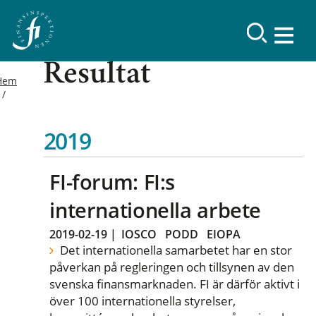
Resultat
Hem
2019
FI-forum: FI:s
internationella arbete
2019-02-19
|
IOSCO
PODD
EIOPA
Det internationella samarbetet har en stor
påverkan på regleringen och tillsynen av den
svenska finansmarknaden. FI är därför aktivt i
över 100 internationella styrelser,