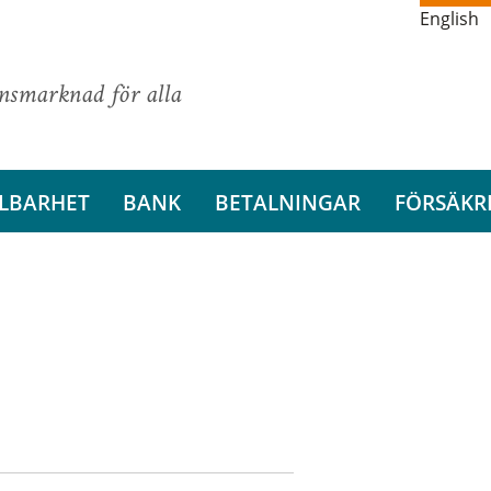
English
ansmarknad för alla
LBARHET
BANK
BETALNINGAR
FÖRSÄKR