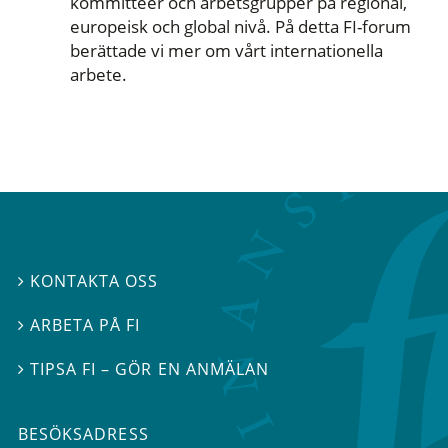
kommittéer och arbetsgrupper på regional,
europeisk och global nivå. På detta FI-forum
berättade vi mer om vårt internationella
arbete.
KONTAKTA OSS

ARBETA PÅ FI

TIPSA FI – GÖR EN ANMÄLAN

BESÖKSADRESS