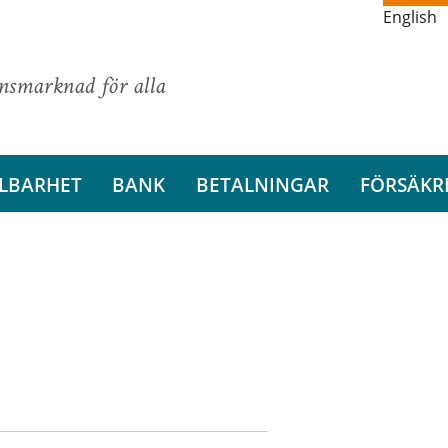
English
ansmarknad för alla
LBARHET
BANK
BETALNINGAR
FÖRSÄKR