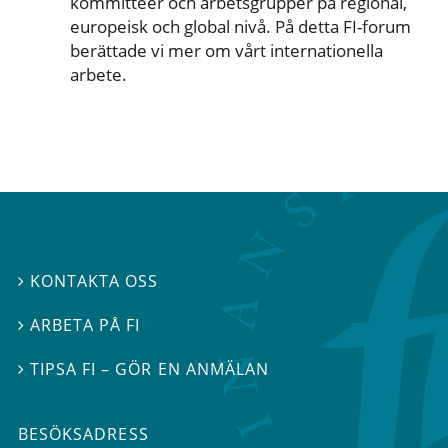
kommittéer och arbetsgrupper på regional,
europeisk och global nivå. På detta FI-forum
berättade vi mer om vårt internationella
arbete.
KONTAKTA OSS

ARBETA PÅ FI

TIPSA FI – GÖR EN ANMÄLAN

BESÖKSADRESS