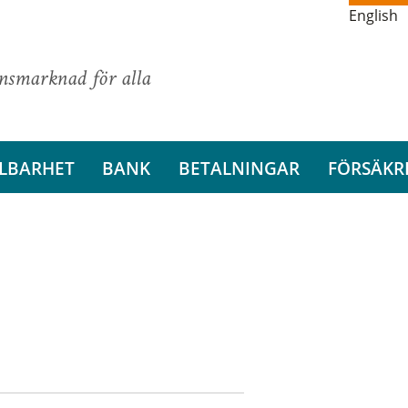
English
ansmarknad för alla
LBARHET
BANK
BETALNINGAR
FÖRSÄKR