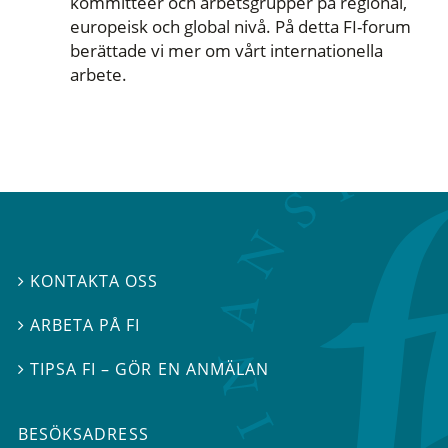
kommittéer och arbetsgrupper på regional,
europeisk och global nivå. På detta FI-forum
berättade vi mer om vårt internationella
arbete.
KONTAKTA OSS

ARBETA PÅ FI

TIPSA FI – GÖR EN ANMÄLAN

BESÖKSADRESS