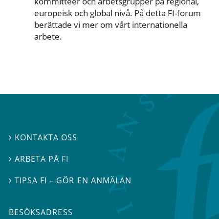
kommittéer och arbetsgrupper på regional,
europeisk och global nivå. På detta FI-forum
berättade vi mer om vårt internationella
arbete.
KONTAKTA OSS

ARBETA PÅ FI

TIPSA FI – GÖR EN ANMÄLAN

BESÖKSADRESS