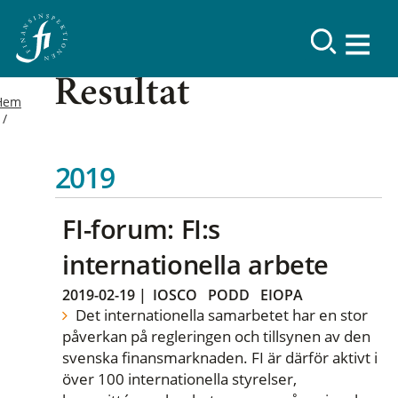
Resultat
Hem
2019
FI-forum: FI:s
internationella arbete
2019-02-19
|
IOSCO
PODD
EIOPA
Det internationella samarbetet har en stor
påverkan på regleringen och tillsynen av den
svenska finansmarknaden. FI är därför aktivt i
över 100 internationella styrelser,