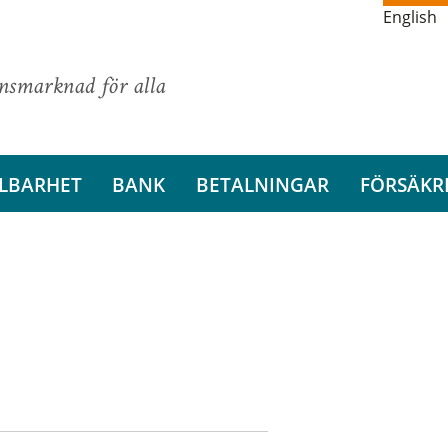
English
ansmarknad för alla
LBARHET
BANK
BETALNINGAR
FÖRSÄKR