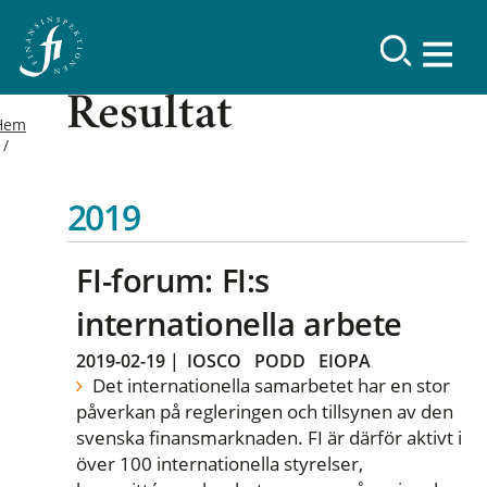
Resultat
Hem
2019
FI-forum: FI:s
internationella arbete
2019-02-19
|
IOSCO
PODD
EIOPA
Det internationella samarbetet har en stor
påverkan på regleringen och tillsynen av den
svenska finansmarknaden. FI är därför aktivt i
över 100 internationella styrelser,