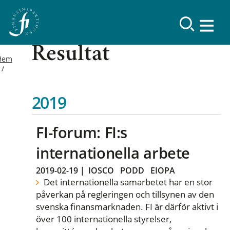
Resultat
Hem
2019
FI-forum: FI:s
internationella arbete
2019-02-19
|
IOSCO
PODD
EIOPA
Det internationella samarbetet har en stor
påverkan på regleringen och tillsynen av den
svenska finansmarknaden. FI är därför aktivt i
över 100 internationella styrelser,