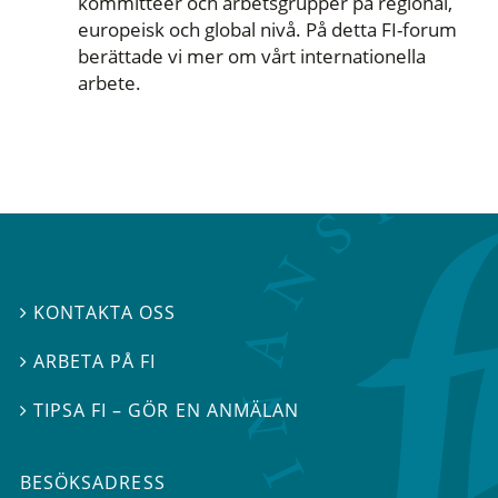
kommittéer och arbetsgrupper på regional,
europeisk och global nivå. På detta FI-forum
berättade vi mer om vårt internationella
arbete.
KONTAKTA OSS

ARBETA PÅ FI

TIPSA FI – GÖR EN ANMÄLAN

BESÖKSADRESS