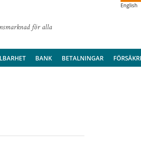
English
ansmarknad för alla
LBARHET
BANK
BETALNINGAR
FÖRSÄKR