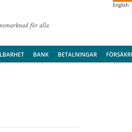
English
ansmarknad för alla
LBARHET
BANK
BETALNINGAR
FÖRSÄKR