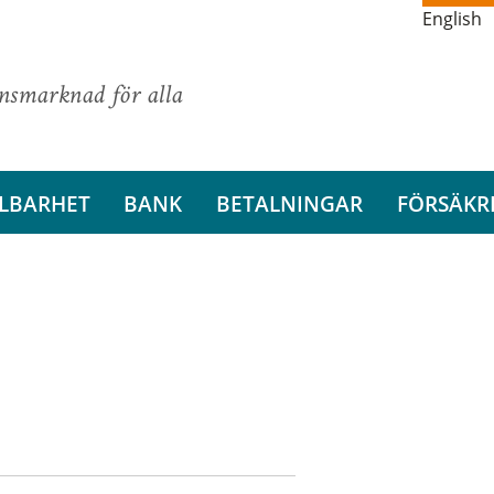
English
ansmarknad för alla
LBARHET
BANK
BETALNINGAR
FÖRSÄKR