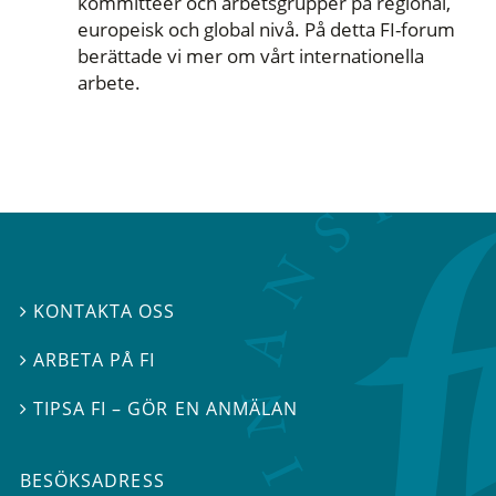
kommittéer och arbetsgrupper på regional,
europeisk och global nivå. På detta FI-forum
berättade vi mer om vårt internationella
arbete.
KONTAKTA OSS

ARBETA PÅ FI

TIPSA FI – GÖR EN ANMÄLAN

BESÖKSADRESS