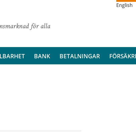
English
ansmarknad för alla
LBARHET
BANK
BETALNINGAR
FÖRSÄKR