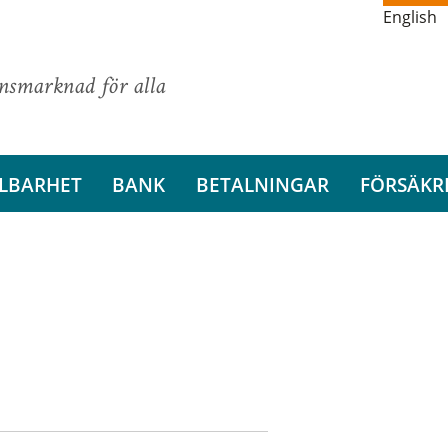
English
ansmarknad för alla
LBARHET
BANK
BETALNINGAR
FÖRSÄKR