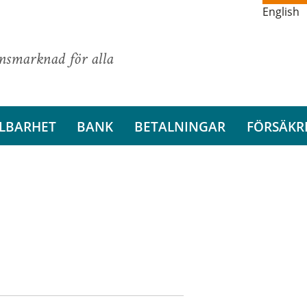
English
ansmarknad för alla
LBARHET
BANK
BETALNINGAR
FÖRSÄKR