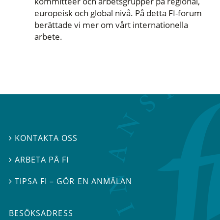
kommittéer och arbetsgrupper på regional,
europeisk och global nivå. På detta FI-forum
berättade vi mer om vårt internationella
arbete.
KONTAKTA OSS

ARBETA PÅ FI

TIPSA FI – GÖR EN ANMÄLAN

BESÖKSADRESS