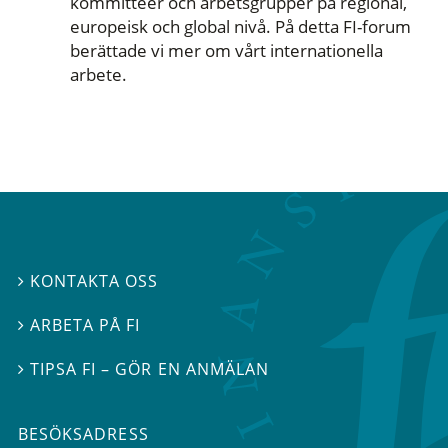
kommittéer och arbetsgrupper på regional,
europeisk och global nivå. På detta FI-forum
berättade vi mer om vårt internationella
arbete.
KONTAKTA OSS

ARBETA PÅ FI

TIPSA FI – GÖR EN ANMÄLAN

BESÖKSADRESS