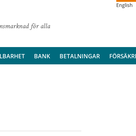
English
ansmarknad för alla
LBARHET
BANK
BETALNINGAR
FÖRSÄKR