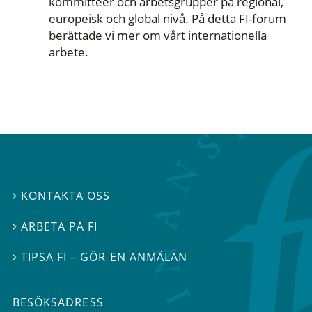
kommittéer och arbetsgrupper på regional,
europeisk och global nivå. På detta FI-forum
berättade vi mer om vårt internationella
arbete.
KONTAKTA OSS

ARBETA PÅ FI

TIPSA FI – GÖR EN ANMÄLAN

BESÖKSADRESS