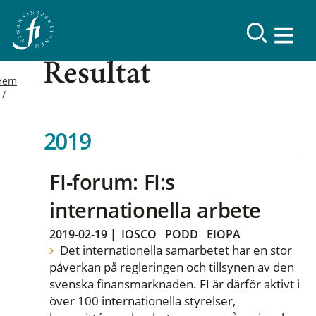
Resultat
Hem
2019
FI-forum: FI:s
internationella arbete
2019-02-19
|
IOSCO
PODD
EIOPA
Det internationella samarbetet har en stor
påverkan på regleringen och tillsynen av den
svenska finansmarknaden. FI är därför aktivt i
över 100 internationella styrelser,