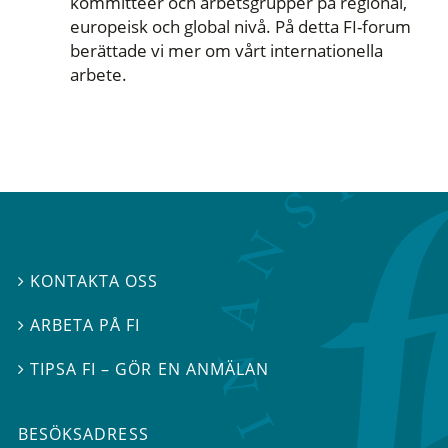
kommittéer och arbetsgrupper på regional,
europeisk och global nivå. På detta FI-forum
berättade vi mer om vårt internationella
arbete.
KONTAKTA OSS

ARBETA PÅ FI

TIPSA FI – GÖR EN ANMÄLAN

BESÖKSADRESS